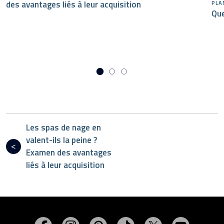
des avantages liés à leur acquisition
PLA
Que
Les spas de nage en
valent-ils la peine ?
Examen des avantages
liés à leur acquisition
Visitez MasterSpas sur Facebook
Visitez MasterSpas sur Instagram
Visitez MasterSpas sur Pinterest
Visitez MasterSpas sur Ti
Visitez MasterSpa
Visitez M