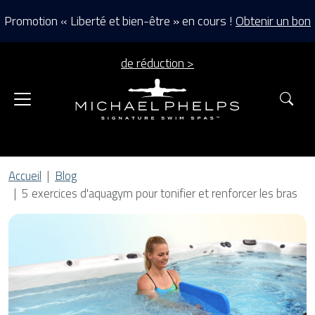
Promotion « Liberté et bien-être » en cours !
Obtenir un bon
de réduction >
Rec
Accueil
Blog
5 exercices d'aquagym pour tonifier et renforcer les bras