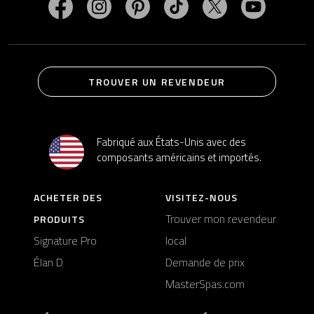
Visitez MasterSpas sur Facebook
Visitez MasterSpas sur Instagram
Visitez MasterSpas sur Pinterest
Visitez MasterSpas sur Ti
Visitez MasterSpa
Visitez M
TROUVER UN REVENDEUR
Fabriqué aux États-Unis avec des
composants américains et importés.
ACHETER DES
VISITEZ-NOUS
Trouver mon revendeur
PRODUITS
Signature Pro
local
Élan D
Demande de prix
MasterSpas.com