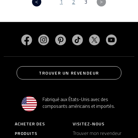
1
2
3
Visitez MasterSpas sur Facebook
Visitez MasterSpas sur Instagram
Visitez MasterSpas sur Pinterest
Visitez MasterSpas sur Ti
Visitez MasterSpa
Visitez M
TROUVER UN REVENDEUR
Fabriqué aux États-Unis avec des
composants américains et importés.
ACHETER DES
VISITEZ-NOUS
Trouver mon revendeur
PRODUITS