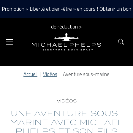
Promotion « Liberté et bien-être » en cours !
Obtenir un bon
de réduction >
Rec
Accueil
Vidéos
Aventure sous-marine
VIDÉOS
UNE AVENTURE SOUS-
MARINE AVEC MICHAEL
PHELPS ET SON FILS