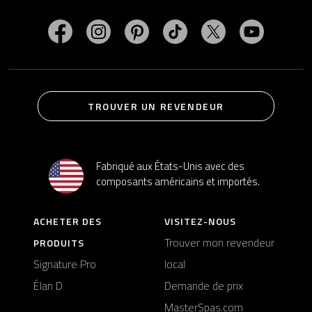
Visitez MasterSpas sur Facebook
Visitez MasterSpas sur Instagram
Visitez MasterSpas sur Pinterest
Visitez MasterSpas sur Ti
Visitez MasterSpa
Visitez M
TROUVER UN REVENDEUR
Fabriqué aux États-Unis avec des
composants américains et importés.
ACHETER DES
VISITEZ-NOUS
Trouver mon revendeur
PRODUITS
Signature Pro
local
Élan D
Demande de prix
MasterSpas.com